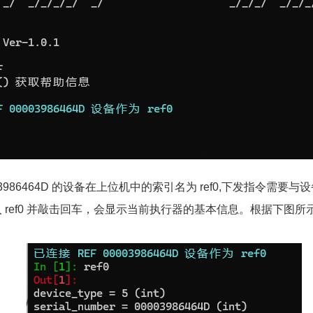
3986464D 的设备在上位机中的索引名为 ref0,下发指令需要
ref0 并敲击回车，会显示当前执行器的基本信息。根据下图所示，