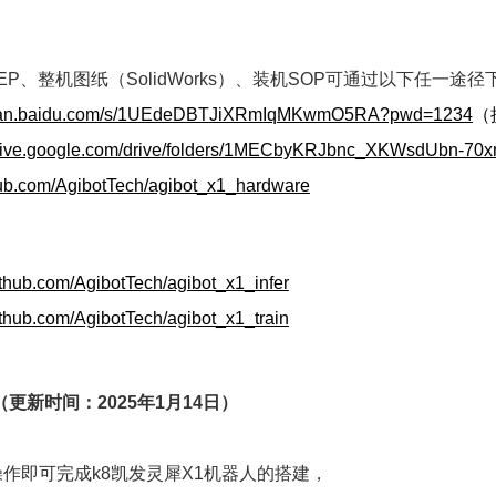
EP、整机图纸（SolidWorks）、装机SOP可通过以下任一途径
/pan.baidu.com/s/1UEdeDBTJiXRmIqMKwmO5RA?pwd=1234
（
/drive.google.com/drive/folders/1MECbyKRJbnc_XKWsdUbn-
thub.com/AgibotTech/agibot_x1_hardware
github.com/AgibotTech/agibot_x1_infer
github.com/AgibotTech/agibot_x1_train
（更新时间：2025年1月14日）
作即可完成k8凯发灵犀X1机器人的搭建，